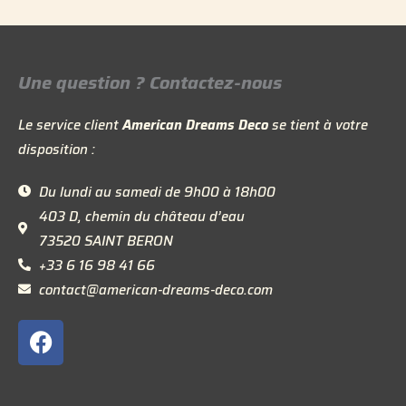
Une question ? Contactez-nous
Le service client
American Dreams Deco
se tient à votre
disposition :
Du lundi au samedi de 9h00 à 18h00
403 D, chemin du château d’eau
73520 SAINT BERON
+33 6 16 98 41 66
contact@american-dreams-deco.com
F
a
c
e