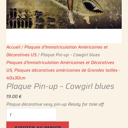
Accueil
/
Plaques d'Immatriculation Américaines et
Décoratives US
/ Plaque Pin-up – Cowgirl blues
Plaques d'Immatriculation Américaines et Décoratives
US
,
Plaques décoratives américaines de Grandes tailles -
40x30cm
Plaque Pin-up – Cowgirl blues
19.00
€
Plaque décorative sexy pin-up Ready for take off
AJOUTER AU PANIER