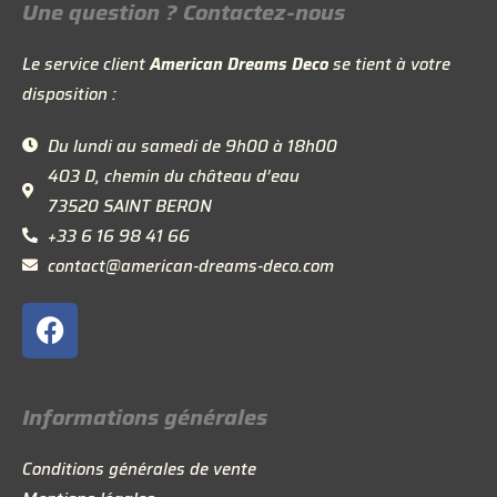
Une question ? Contactez-nous
Le service client
American Dreams Deco
se tient à votre
disposition :
Du lundi au samedi de 9h00 à 18h00
403 D, chemin du château d’eau
73520 SAINT BERON
+33 6 16 98 41 66
contact@american-dreams-deco.com
F
a
c
e
Informations générales
b
o
Conditions générales de vente
o