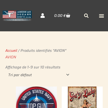
Aller
au
Cart
M
Searc
0.00
€
contenu
Décora
Sudiste
Elvis 
Accueil
/ Produits identifiés “AVION”
AVION
Affichage de 1–9 sur 10 résultats