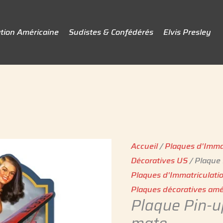
tion Américaine
Sudistes & Confédérés
Elvis Presley
quantité
de
Plaque
Accueil
/
Plaques d'Imma
Pin-
Décoratives US
/ Plaque
up
Plaques d'Immatriculati
-
Plaques décoratives amér
Aero
Plaque Pin-u
mechanic's
mate