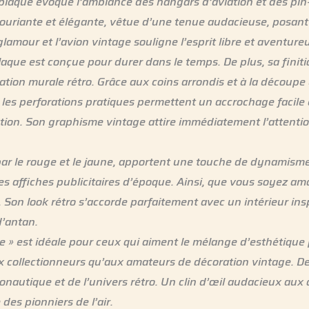
laque évoque l’ambiance des hangars d’aviation et des pin-
ouriante et élégante, vêtue d’une tenue audacieuse, posan
 glamour et l’avion vintage souligne l’esprit libre et aventure
aque est conçue pour durer dans le temps. De plus, sa finiti
tion murale rétro. Grâce aux coins arrondis et à la découpe
t, les perforations pratiques permettent un accrochage facil
ion. Son graphisme vintage attire immédiatement l’attentio
ar le rouge et le jaune, apportent une touche de dynamisme. 
es affiches publicitaires d’époque. Ainsi, que vous soyez am
. Son look rétro s’accorde parfaitement avec un intérieur i
’antan.
 » est idéale pour ceux qui aiment le mélange d’esthétique p
ux collectionneurs qu’aux amateurs de décoration vintage. De
onautique et de l’univers rétro. Un clin d’œil audacieux aux a
 des pionniers de l’air.