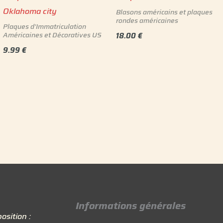
Oklahoma city
Blasons américains et plaques
rondes américaines
Plaques d'Immatriculation
Américaines et Décoratives US
18.00
€
9.99
€
Informations générales
osition :