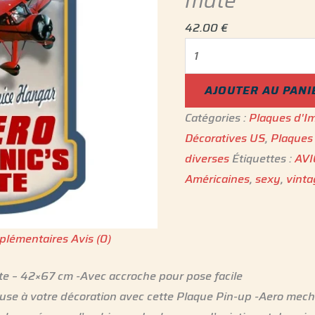
mate
42.00
€
AJOUTER AU PANI
Catégories :
Plaques d'Im
Décoratives US
,
Plaques 
diverses
Étiquettes :
AV
Américaines
,
sexy
,
vint
plémentaires
Avis (0)
e – 42×67 cm -Avec accroche pour pose facile
use à votre décoration avec cette Plaque Pin-up -Aero mecha