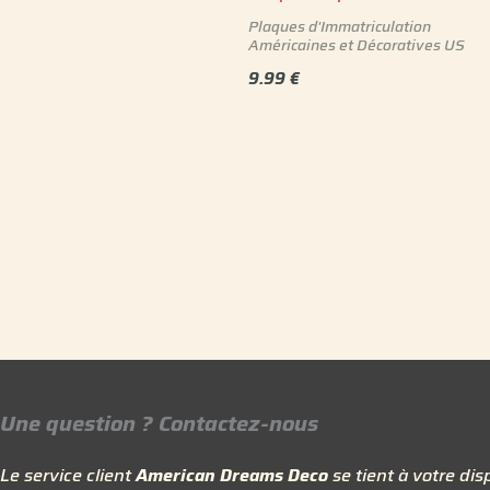
Plaques d'Immatriculation
Américaines et Décoratives US
9.99
€
Une question ? Contactez-nous
Le service client
American Dreams Deco
se tient à votre disp