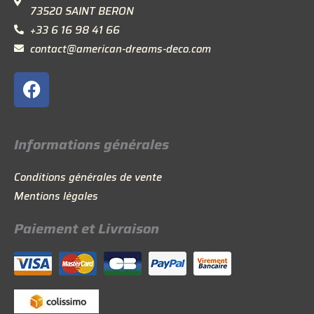
73520 SAINT BERON
+33 6 16 98 41 66
contact@american-dreams-deco.com
F
a
c
e
Informations générales
b
o
Conditions générales de vente
o
Mentions légales
k
Paiement et Livraison