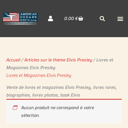
Aller
au
Cart
M
Searc
0.00
€
contenu
Décora
Sudiste
Elvis 
Accueil
/
Articles sur le thème Elvis Presley
/ Livres et
Magazines Elvis Presley
Livres et Magazines Elvis Presley
Vente de livres et magazines Elvis Presley, livres rares,
biographies, livres photos, book Elvis
Aucun produit ne correspond à votre
sélection.