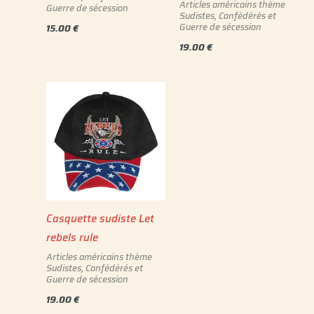
Articles américains thème
Guerre de sécession
Sudistes, Confédérés et
Guerre de sécession
15.00
€
19.00
€
Casquette sudiste Let
rebels rule
Articles américains thème
Sudistes, Confédérés et
Guerre de sécession
19.00
€