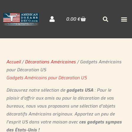
Aller
au
Cart
M
Searc
0.00
€
contenu
Décora
Sudiste
Elvis 
Accueil
/
Décorations Américaines
/ Gadgets Américains
pour Décoration US
Gadgets Américains pour Décoration US
Découvrez notre sélection de
gadgets USA
: Pour le
plaisir d’offrir aux amis ou pour la décoration de vos
bureaux, nous vous proposons une sélection d’objets
décoratifs Américains originaux. Apportez un peu de
l’esprit US dans votre maison avec
ces gadgets sympas
des États-Unis !