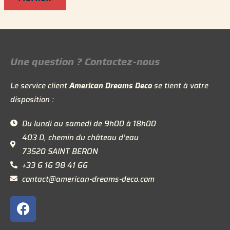
Une question ? Contactez-nous
Le service client
American Dreams Deco
se tient à votre
disposition :
Du lundi au samedi de 9h00 à 18h00
403 D, chemin du château d’eau
73520 SAINT BERON
+33 6 16 98 41 66
contact@american-dreams-deco.com
F
a
c