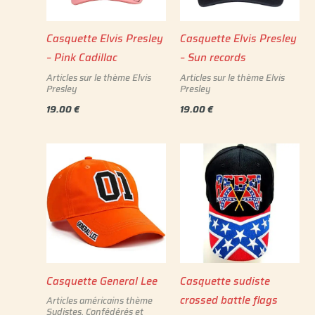
Casquette Elvis Presley
Casquette Elvis Presley
– Pink Cadillac
– Sun records
Articles sur le thème Elvis
Articles sur le thème Elvis
Presley
Presley
19.00
€
19.00
€
Casquette General Lee
Casquette sudiste
crossed battle flags
Articles américains thème
Sudistes, Confédérés et