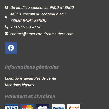
Du lundi au samedi de 9h00 à 18h00
403 D, chemin du château d’eau
73520 SAINT BERON
+33 6 16 98 41 66
contact@american-dreams-deco.com
F
a
c
e
Informations générales
b
o
Conditions générales de vente
o
Mentions légales
k
Paiement et Livraison