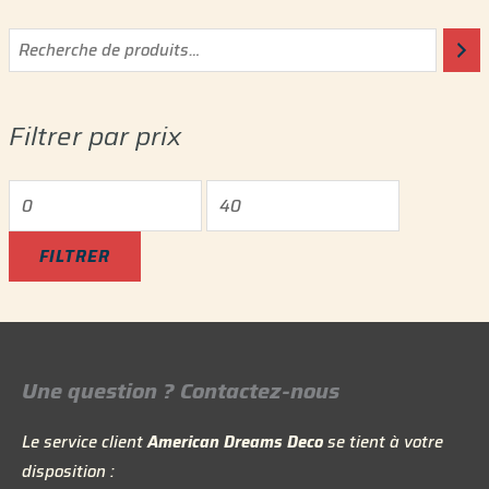
P
P
r
r
i
i
Filtrer par prix
x
x
m
m
i
a
n
x
FILTRER
Une question ? Contactez-nous
Le service client
American Dreams Deco
se tient à votre
disposition :