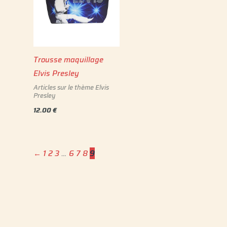
Trousse maquillage
Elvis Presley
Articles sur le thème Elvis
Presley
12.00
€
←
1
2
3
…
6
7
8
9