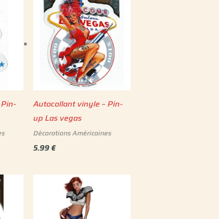
 Pin-
Autocollant vinyle – Pin-
up Las vegas
es
Décorations Américaines
5.99
€