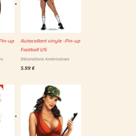
-Pin-up
Autocollant vinyle -Pin-up
Football US
es
Décorations Américaines
5.99
€