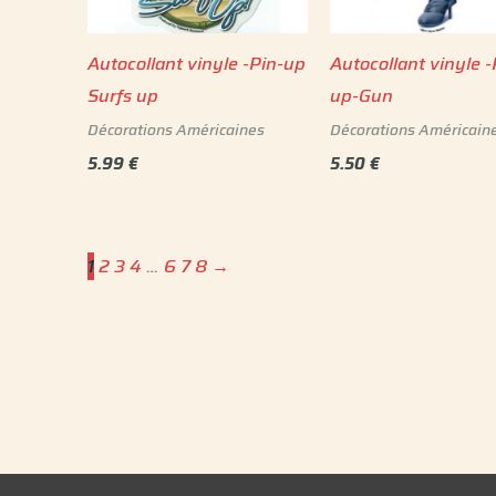
Autocollant vinyle -Pin-up
Autocollant vinyle -
Surfs up
up-Gun
Décorations Américaines
Décorations Américain
5.99
€
5.50
€
1
2
3
4
…
6
7
8
→