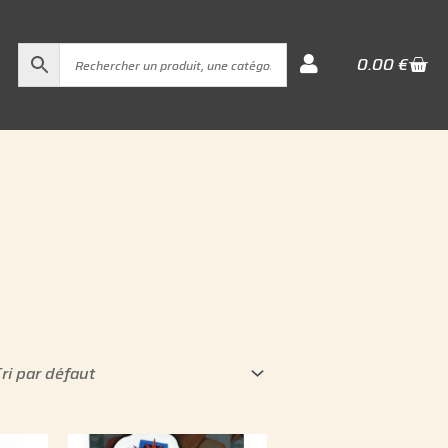
Cart
0.00
€