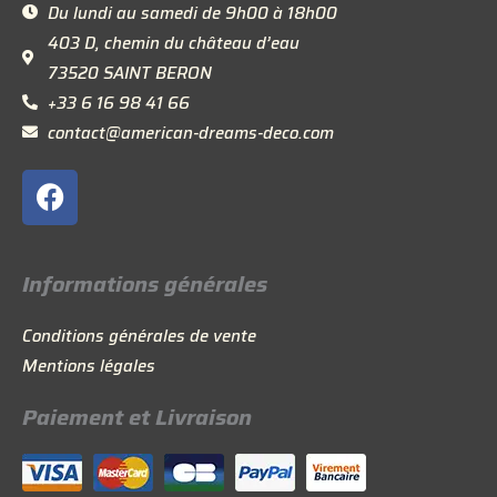
Du lundi au samedi de 9h00 à 18h00
403 D, chemin du château d’eau
73520 SAINT BERON
+33 6 16 98 41 66
contact@american-dreams-deco.com
F
a
c
e
Informations générales
b
o
Conditions générales de vente
o
Mentions légales
k
Paiement et Livraison