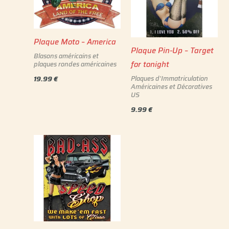
Plaque Moto – America
Plaque Pin-Up – Target
Blasons américains et
for tonight
plaques rondes américaines
19.99
€
Plaques d'Immatriculation
Américaines et Décoratives
US
9.99
€