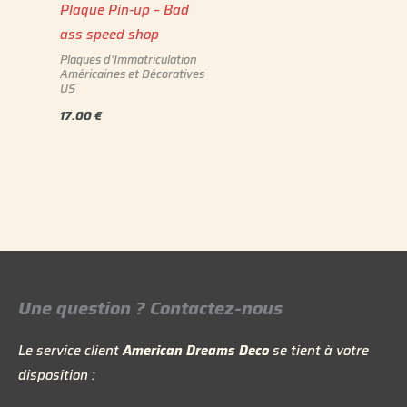
Plaque Pin-up – Bad
ass speed shop
Plaques d'Immatriculation
Américaines et Décoratives
US
17.00
€
Une question ? Contactez-nous
Le service client
American Dreams Deco
se tient à votre
disposition :