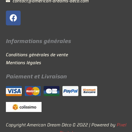
contact@american-dreams-deco.com
F
a
c
e
Informations générales
b
o
Conditions générales de vente
o
Mentions légales
k
Paiement et Livraison
Copyright American Dream Déco © 2022 | Powered by
Pixel