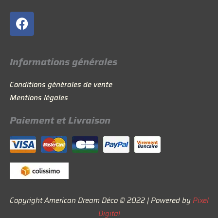
F
a
c
e
Informations générales
b
o
Conditions générales de vente
o
Mentions légales
k
Paiement et Livraison
Copyright American Dream Déco © 2022 | Powered by
Pixel
Digital