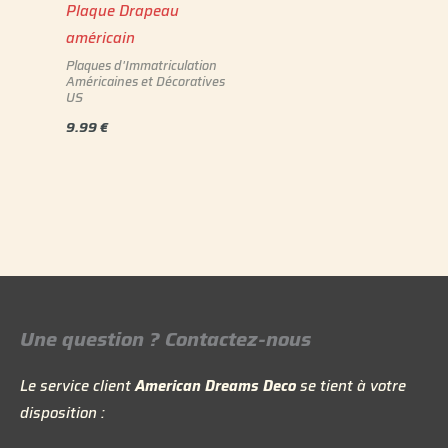
Plaque Drapeau
américain
Plaques d'Immatriculation
Américaines et Décoratives
US
9.99
€
Une question ? Contactez-nous
Le service client
American Dreams Deco
se tient à votre
disposition :