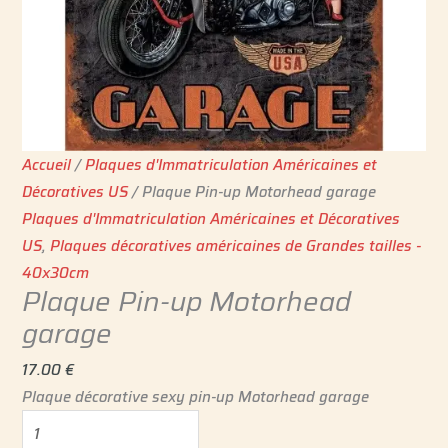
Accueil
/
Plaques d'Immatriculation Américaines et
Décoratives US
/ Plaque Pin-up Motorhead garage
Plaques d'Immatriculation Américaines et Décoratives
US
,
Plaques décoratives américaines de Grandes tailles -
40x30cm
Plaque Pin-up Motorhead
garage
17.00
€
Plaque décorative sexy pin-up Motorhead garage