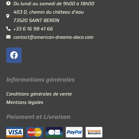
Du lundi au samedi de 9h00 à 18h00
403 D, chemin du château d’eau
73520 SAINT BERON
+33 6 16 98 41 66
contact@american-dreams-deco.com
F
a
c
e
Informations générales
b
o
Conditions générales de vente
o
Mentions légales
k
Paiement et Livraison