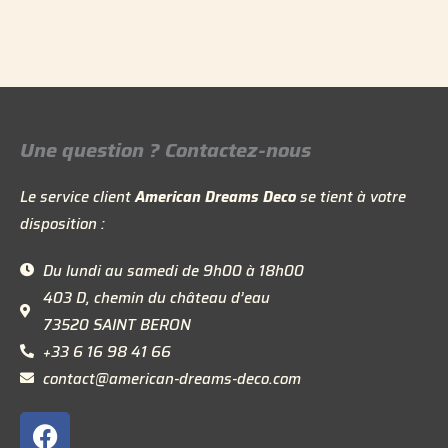
Une question ? Contactez-nous
Le service client
American Dreams Deco
se tient à votre
disposition :
Du lundi au samedi de 9h00 à 18h00
403 D, chemin du château d’eau
73520 SAINT BERON
+33 6 16 98 41 66
contact@american-dreams-deco.com
F