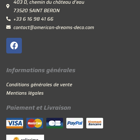
403 D, chemin du château d’eau
73520 SAINT BERON
+33 6 16 98 41 66
contact@american-dreams-deco.com
F
a
c
e
Informations générales
b
o
Conditions générales de vente
o
Mentions légales
k
Paiement et Livraison