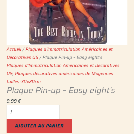
Accueil
/
Plaques d'Immatriculation Américaines et
Décoratives US
/ Plaque Pin-up – Easy eight’s
Plaques d'Immatriculation Américaines et Décoratives
US
,
Plaques décoratives américaines de Moyennes
tailles-30x20cm
Plaque Pin-up – Easy eight’s
9.99
€
AJOUTER AU PANIER