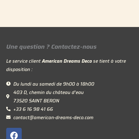
Une question ? Contactez-nous
Le service client
American Dreams Deco
se tient à votre
disposition :
Du lundi au samedi de 9h00 à 18h00
403 D, chemin du château d’eau
73520 SAINT BERON
+33 6 16 98 41 66
contact@american-dreams-deco.com
F