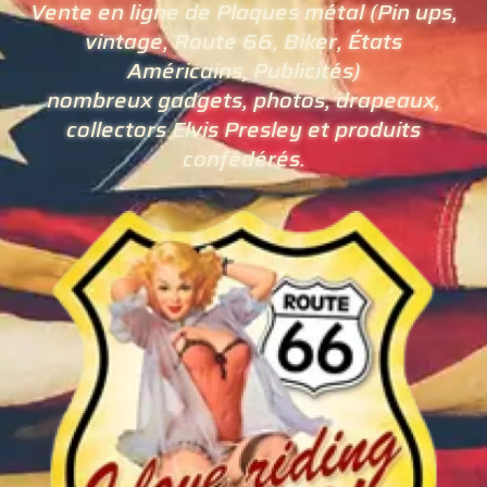
Vente en ligne de Plaques métal (Pin ups,
vintage, Route 66, Biker, États
Américains, Publicités)
nombreux gadgets, photos, drapeaux,
collectors Elvis Presley et produits
confédérés.