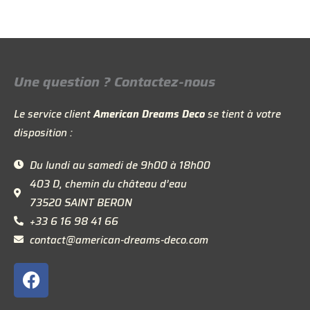
Une question ? Contactez-nous
Le service client
American Dreams Deco
se tient à votre
disposition :
Du lundi au samedi de 9h00 à 18h00
403 D, chemin du château d’eau
73520 SAINT BERON
+33 6 16 98 41 66
contact@american-dreams-deco.com
F
a
c