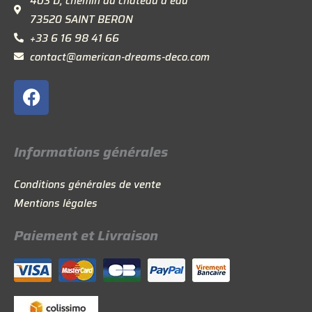
403 D, chemin du château d’eau
73520 SAINT BERON
+33 6 16 98 41 66
contact@american-dreams-deco.com
F
a
c
e
Informations générales
b
o
Conditions générales de vente
o
Mentions légales
k
Paiement et Livraison