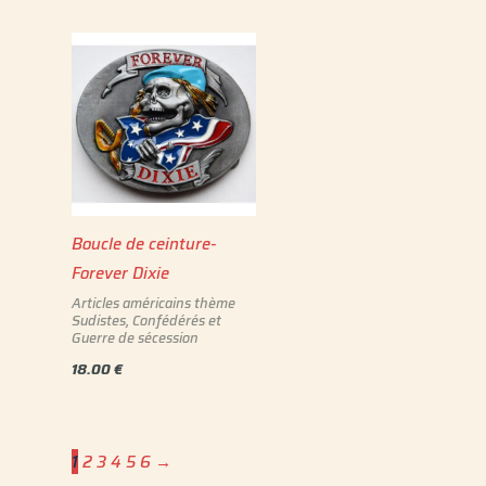
Boucle de ceinture-
Forever Dixie
Articles américains thème
Sudistes, Confédérés et
Guerre de sécession
18.00
€
1
2
3
4
5
6
→