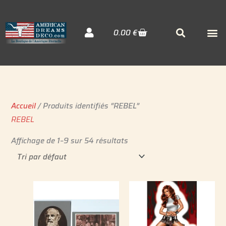
Aller
au
Cart
M
Searc
0.00
€
contenu
Décora
Sudiste
Elvis 
Accueil
/ Produits identifiés “REBEL”
REBEL
Affichage de 1–9 sur 54 résultats