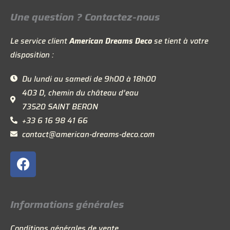
Une question ? Contactez-nous
Le service client
American Dreams Deco
se tient à votre
disposition :
Du lundi au samedi de 9h00 à 18h00
403 D, chemin du château d’eau
73520 SAINT BERON
+33 6 16 98 41 66
contact@american-dreams-deco.com
F
a
c
e
Informations générales
b
o
Conditions générales de vente