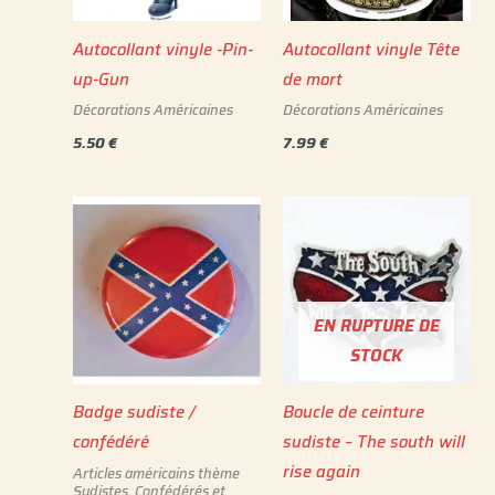
Autocollant vinyle -Pin-
Autocollant vinyle Tête
up-Gun
de mort
Décorations Américaines
Décorations Américaines
5.50
€
7.99
€
EN RUPTURE DE
STOCK
Badge sudiste /
Boucle de ceinture
confédéré
sudiste – The south will
rise again
Articles américains thème
Sudistes, Confédérés et