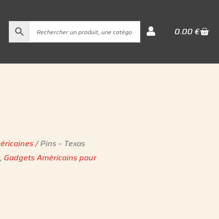
Cart
0.00
€
éricaines
/ Pins – Texas
s
,
Gadgets Américains pour