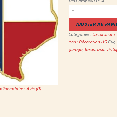
Pins drapeau USA
AJOUTER AU PANI
Catégories :
Décorations
pour Décoration US
Étiq
garage
,
texas
,
usa
,
vint
plémentaires
Avis (0)