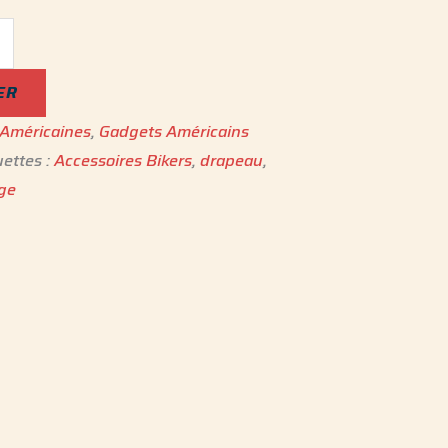
ER
 Américaines
,
Gadgets Américains
uettes :
Accessoires Bikers
,
drapeau
,
age