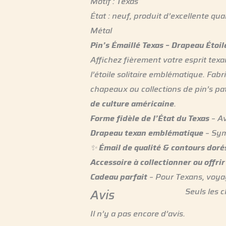
Motif : Texas
État : neuf, produit d’excellente qual
Métal
Pin’s Émaillé Texas – Drapeau Étoil
Affichez fièrement votre esprit tex
l’étoile solitaire emblématique. Fabr
chapeaux ou collections de pin’s pa
de culture américaine
.
Forme fidèle de l’État du Texas
– Av
Drapeau texan emblématique
– Sym
✨
Émail de qualité & contours doré
Accessoire à collectionner ou offrir
Cadeau parfait
– Pour Texans, voyag
Seuls les c
Avis
Il n’y a pas encore d’avis.