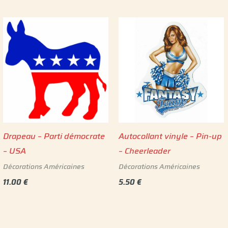
Drapeau – Parti démocrate
Autocollant vinyle – Pin-up
– USA
– Cheerleader
Décorations Américaines
Décorations Américaines
11.00
€
5.50
€