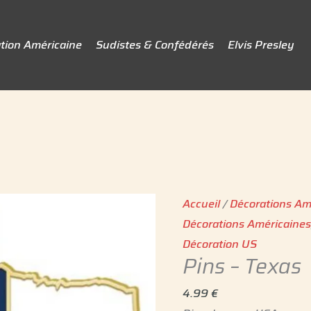
tion Américaine
Sudistes & Confédérés
Elvis Presley
quantité
de
Pins
Accueil
/
Décorations Am
-
Décorations Américaine
Texas
Décoration US
Pins – Texas
4.99
€