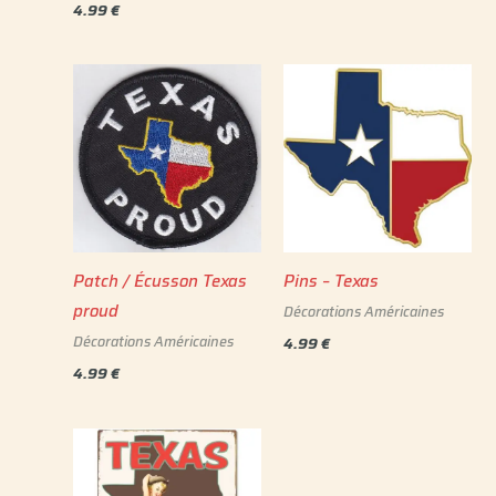
4.99
€
Pins – Texas
Patch / Écusson Texas
proud
Décorations Américaines
Décorations Américaines
4.99
€
4.99
€