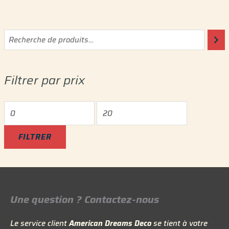
P
P
r
r
i
i
Filtrer par prix
x
x
m
m
i
a
n
x
FILTRER
Une question ? Contactez-nous
Le service client
American Dreams Deco
se tient à votre