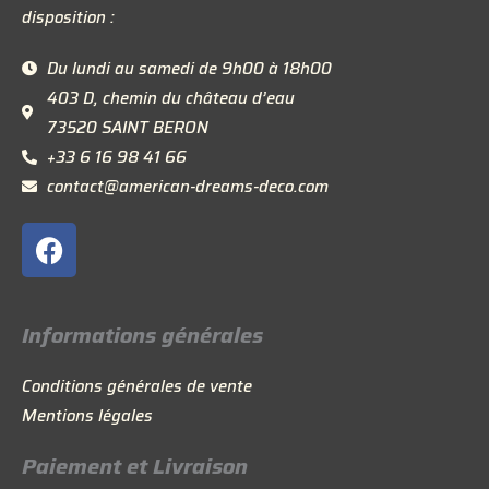
disposition :
Du lundi au samedi de 9h00 à 18h00
403 D, chemin du château d’eau
73520 SAINT BERON
+33 6 16 98 41 66
contact@american-dreams-deco.com
F
a
c
e
Informations générales
b
o
Conditions générales de vente
o
Mentions légales
k
Paiement et Livraison