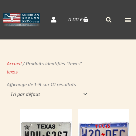
Aller
au
Cart
M
Searc
0.00
€
contenu
Décora
Sudiste
Elvis 
Accueil
/ Produits identifiés “texas”
texas
Affichage de 1–9 sur 10 résultats