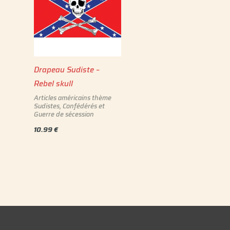
Drapeau Sudiste –
Rebel skull
Articles américains thème
Sudistes, Confédérés et
Guerre de sécession
10.99
€