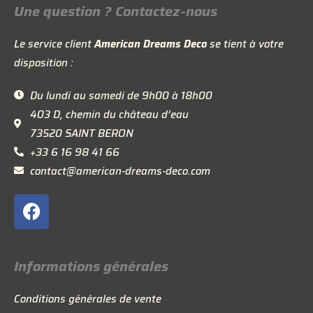
Une question ? Contactez-nous
Le service client
American Dreams Deco
se tient à votre
disposition :
Du lundi au samedi de 9h00 à 18h00
403 D, chemin du château d’eau
73520 SAINT BERON
+33 6 16 98 41 66
contact@american-dreams-deco.com
F
a
c
e
Informations générales
b
o
Conditions générales de vente
o