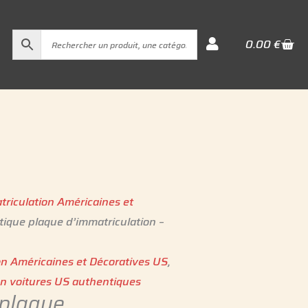
Cart
0.00
€
triculation Américaines et
ique plaque d’immatriculation –
on Américaines et Décoratives US
,
on voitures US authentiques
 plaque