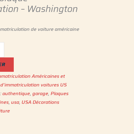
ation – Washington
matriculation de voiture américaine
ER
matriculation Américaines et
d'immatriculation voitures US
 :
authentique
,
garage
,
Plaques
ne‎s
,
usa
,
USA Décorations
iture