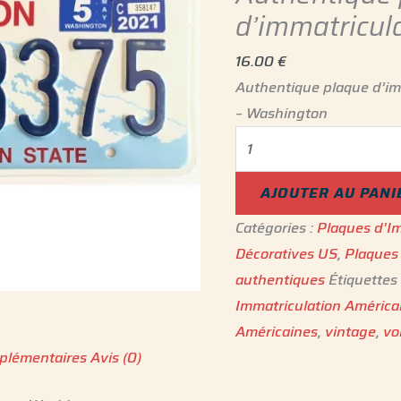
d’immatricul
16.00
€
Authentique plaque d’im
– Washington
AJOUTER AU PANI
Catégories :
Plaques d'Im
Décoratives US
,
Plaques 
authentiques
Étiquettes
Immatriculation Américai
Américaines
,
vintage
,
vo
plémentaires
Avis (0)