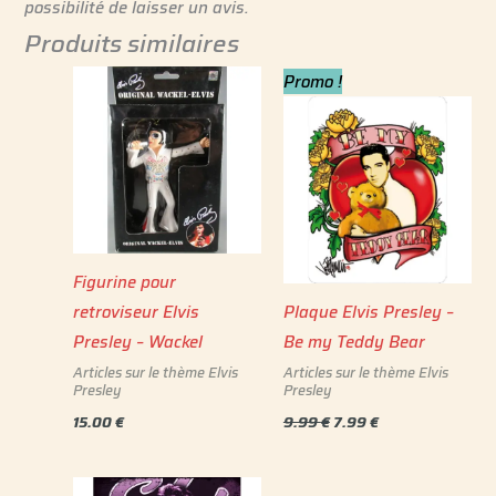
possibilité de laisser un avis.
Produits similaires
Le
Le
Promo !
prix
prix
initial
actuel
était :
est :
9.99 €.
7.99 €.
Figurine pour
retroviseur Elvis
Plaque Elvis Presley –
Presley – Wackel
Be my Teddy Bear
Articles sur le thème Elvis
Articles sur le thème Elvis
Presley
Presley
15.00
€
9.99
€
7.99
€