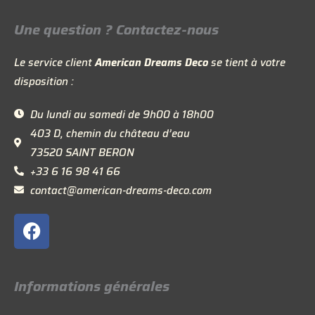
Une question ? Contactez-nous
Le service client
American Dreams Deco
se tient à votre
disposition :
Du lundi au samedi de 9h00 à 18h00
403 D, chemin du château d’eau
73520 SAINT BERON
+33 6 16 98 41 66
contact@american-dreams-deco.com
F
a
c
e
Informations générales
b
o