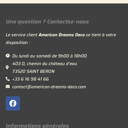
Une question ? Contactez-nous
Le service client
American Dreams Deco
se tient à votre
disposition :
Du lundi au samedi de 9h00 à 18h00
403 D, chemin du château d’eau
73520 SAINT BERON
+33 6 16 98 41 66
contact@american-dreams-deco.com
F
a
c
e
Informations générales