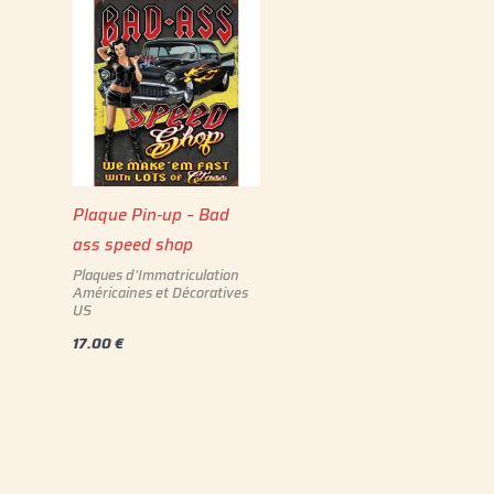
Plaque Pin-up – Bad
ass speed shop
Plaques d'Immatriculation
Américaines et Décoratives
US
17.00
€