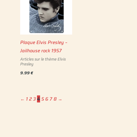
Plaque Elvis Presley –
Jailhouse rock 1957
Articles sur le thème Elvis
Presley
9.99
€
←
1
2
3
4
5
6
7
8
→