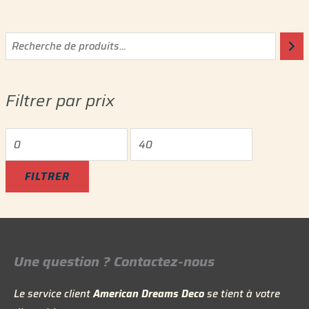
P
P
r
r
i
i
Filtrer par prix
x
x
m
m
i
a
n
x
FILTRER
Une question ? Contactez-nous
Le service client
American Dreams Deco
se tient à votre