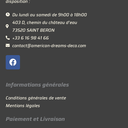
disposition :
Du lundi au samedi de 9h00 à 18h00
403 D, chemin du château d’eau
73520 SAINT BERON
+33 6 16 98 41 66
contact@american-dreams-deco.com
F
a
c
e
Informations générales
b
o
Conditions générales de vente
o
Mentions légales
k
Paiement et Livraison