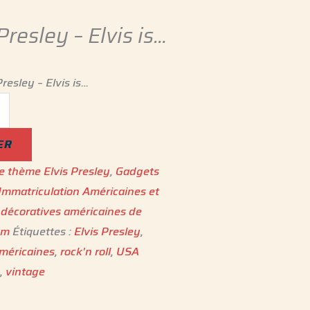
Presley – Elvis is…
resley – Elvis is…
ER
 le thème Elvis Presley
,
Gadgets
Immatriculation Américaines et
 décoratives américaines de
cm
Étiquettes :
Elvis Presley
,
méricaines
,
rock'n roll
,
USA
s
,
vintage