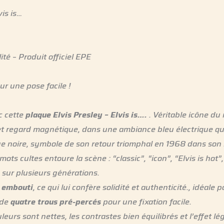
vis is…
ité – Produit officiel EPE
r une pose facile !
c cette
plaque Elvis Presley – Elvis is….
. Véritable icône du r
t regard magnétique, dans une ambiance bleu électrique qu
nue noire, symbole de son retour triomphal en 1968 dans s
e mots cultes entoure la scène : “classic”, “icon”, “Elvis is ho
e sur plusieurs générations.
 embouti
, ce qui lui confère solidité et authenticité., idéale
ède
quatre trous pré-percés
pour une fixation facile.
ouleurs sont nettes, les contrastes bien équilibrés et l’effe