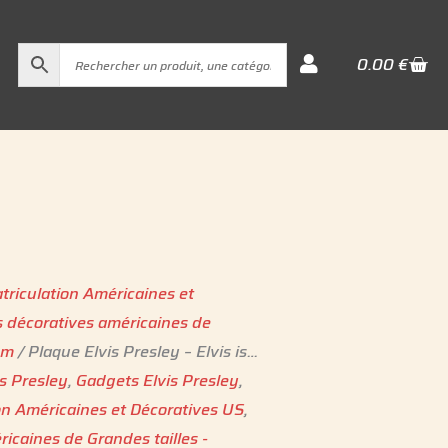
Cart
0.00
€
triculation Américaines et
 décoratives américaines de
cm
/ Plaque Elvis Presley – Elvis is…
is Presley
,
Gadgets Elvis Presley
,
on Américaines et Décoratives US
,
icaines de Grandes tailles -