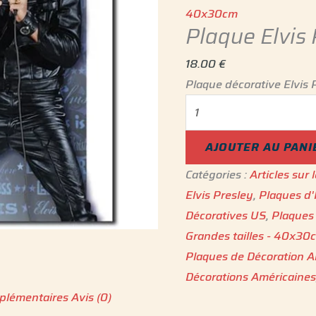
40x30cm
Plaque Elvis 
18.00
€
Plaque décorative Elvis P
AJOUTER AU PANI
Catégories :
Articles sur
Elvis Presley
,
Plaques d'
Décoratives US
,
Plaques
Grandes tailles - 40x30
Plaques de Décoration A
Décorations Américaine
plémentaires
Avis (0)