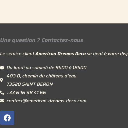
Une question ? Contactez-nous
Le service client
American Dreams Deco
se tient à votre disp
Du lundi au samedi de 9h00 à 18h00
403 D, chemin du château d’eau
73520 SAINT BERON
+33 6 16 98 41 66
contact@american-dreams-deco.com
F
a