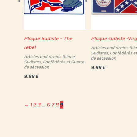
Plaque Sudiste – The
Plaque sudiste -Virg
rebel
Articles américains th
Sudistes, Confédérés e
Articles américains thème
de sécession
Sudistes, Confédérés et Guerre
de sécession
9.99
€
9.99
€
←
1
2
3
…
6
7
8
9