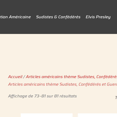
tion Américaine
Sudistes & Confédérés
Elvis Presley
Accueil
/
Articles américains thème Sudistes, Confédéré
Articles américains thème Sudistes, Confédérés et Guer
Affichage de 73–81 sur 81 résultats