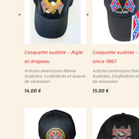
Casquette sudiste – Aigle
Casquette sudiste –
et drapeau
since 1861
Articles américains thème
Articles américains th
Sudistes, Confédérés et Guerre
Sudistes, Confédérés e
de sécession
de sécession
14.00
€
15.00
€