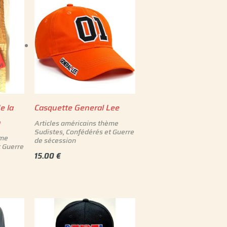
e la
Casquette General Lee
n
Articles américains thème
Sudistes, Confédérés et Guerre
ème
de sécession
t Guerre
15.00
€