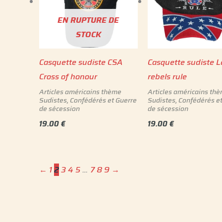
EN RUPTURE DE
STOCK
Casquette sudiste CSA
Casquette sudiste L
Cross of honour
rebels rule
Articles américains thème
Articles américains th
Sudistes, Confédérés et Guerre
Sudistes, Confédérés e
de sécession
de sécession
19.00
€
19.00
€
←
1
2
3
4
5
…
7
8
9
→