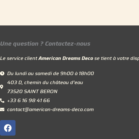
Une question ? Contactez-nous
Le service client
American Dreams Deco
se tient à votre disp
Du lundi au samedi de 9h00 à 18h00
403 D, chemin du château d’eau
73520 SAINT BERON
+33 6 16 98 41 66
contact@american-dreams-deco.com
F
a