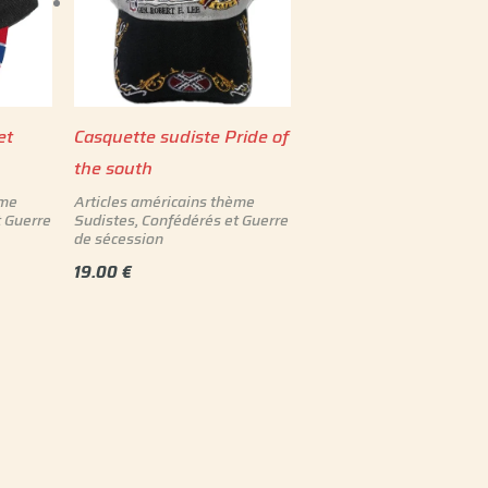
et
Casquette sudiste Pride of
the south
ème
Articles américains thème
t Guerre
Sudistes, Confédérés et Guerre
de sécession
19.00
€