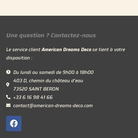
Une question ? Contactez-nous
Le service client
American Dreams Deco
se tient à votre
disposition :
Du lundi au samedi de 9h00 à 18h00
403 D, chemin du château d’eau
73520 SAINT BERON
+33 6 16 98 41 66
contact@american-dreams-deco.com
F
a
c