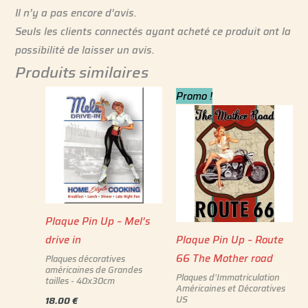
Il n’y a pas encore d’avis.
Seuls les clients connectés ayant acheté ce produit ont la
possibilité de laisser un avis.
Produits similaires
Le
Le
Promo !
prix
prix
initial
actuel
était :
est :
18.00 €.
16.00 €.
Plaque Pin Up – Mel’s
drive in
Plaque Pin Up – Route
66 The Mother road
Plaques décoratives
américaines de Grandes
Plaques d'Immatriculation
tailles - 40x30cm
Américaines et Décoratives
US
18.00
€