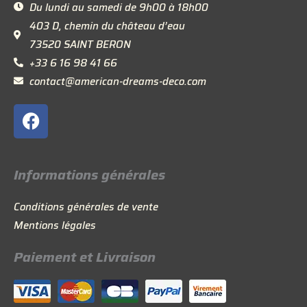
Du lundi au samedi de 9h00 à 18h00
403 D, chemin du château d’eau
73520 SAINT BERON
+33 6 16 98 41 66
contact@american-dreams-deco.com
F
a
c
e
Informations générales
b
o
Conditions générales de vente
o
Mentions légales
k
Paiement et Livraison