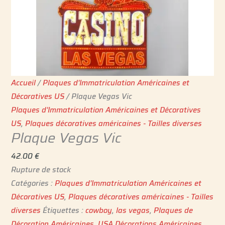
Accueil
/
Plaques d'Immatriculation Américaines et
Décoratives US
/ Plaque Vegas Vic
Plaques d'Immatriculation Américaines et Décoratives
US
,
Plaques décoratives américaines - Tailles diverses
Plaque Vegas Vic
42.00
€
Rupture de stock
Catégories :
Plaques d'Immatriculation Américaines et
Décoratives US
,
Plaques décoratives américaines - Tailles
diverses
Étiquettes :
cowboy
,
las vegas
,
Plaques de
Décoration Américaines
,
USA Décorations Américaines
,