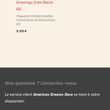
Greetings from Route
66
Plaques d'Immatriculation
Américaines et Décoratives
US
9.99
€
Une question ? Contactez-nous
Le service client
American Dreams Deco
se tient à votre
disposition :