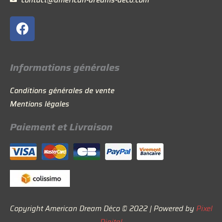
F
a
c
e
Informations générales
b
o
Conditions générales de vente
o
Mentions légales
k
Paiement et Livraison
Copyright American Dream Déco © 2022 | Powered by
Pixel
Digital