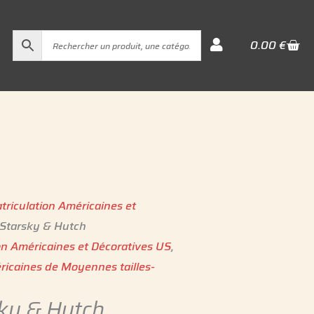
Cart
0.00
€
triculation Américaines et
 Starsky & Hutch
on Américaines et Décoratives US
,
ricaines de Moyennes tailles-
ky & Hutch