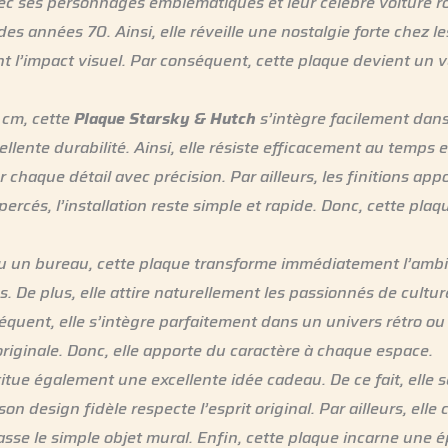
 avec ses personnages emblématiques et leur célèbre voiture r
 années 70. Ainsi, elle réveille une nostalgie forte chez le
ent l’impact visuel. Par conséquent, cette plaque devient un
 cm, cette
Plaque Starsky & Hutch
s’intègre facilement dans 
lente durabilité. Ainsi, elle résiste efficacement au temps e
 chaque détail avec précision. Par ailleurs, les finitions ap
percés, l’installation reste simple et rapide. Donc, cette pla
u un bureau, cette plaque transforme immédiatement l’ambia
s. De plus, elle attire naturellement les passionnés de cultur
équent, elle s’intègre parfaitement dans un univers rétro ou
iginale. Donc, elle apporte du caractère à chaque espace.
tue également une excellente idée cadeau. De ce fait, elle s
son design fidèle respecte l’esprit original. Par ailleurs, ell
asse le simple objet mural. Enfin, cette plaque incarne une 