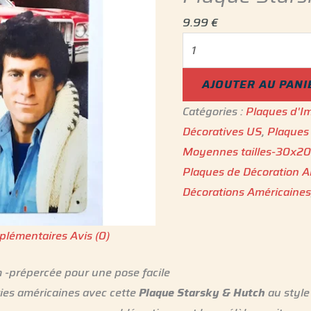
9.99
€
AJOUTER AU PANI
Catégories :
Plaques d'Im
Décoratives US
,
Plaques
Moyennes tailles-30x2
Plaques de Décoration A
Décorations Américaine
plémentaires
Avis (0)
-prépercée pour une pose facile
ries américaines avec cette
Plaque Starsky & Hutch
au style 