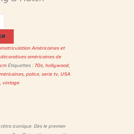
ER
matriculation Américaines et
 décoratives américaines de
0cm
Étiquettes :
70s
,
hollywood
,
méricaines
,
police
,
serie tv
,
USA
s
,
vintage
rétro iconique. Dès le premier