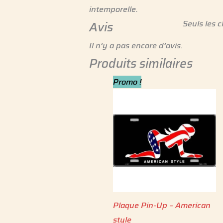
intemporelle.
Seuls les c
Avis
Il n’y a pas encore d’avis.
Produits similaires
Le
Le
Promo !
prix
prix
initial
actuel
était :
est :
9.99 €.
7.99 €.
Plaque Pin-Up – American
style