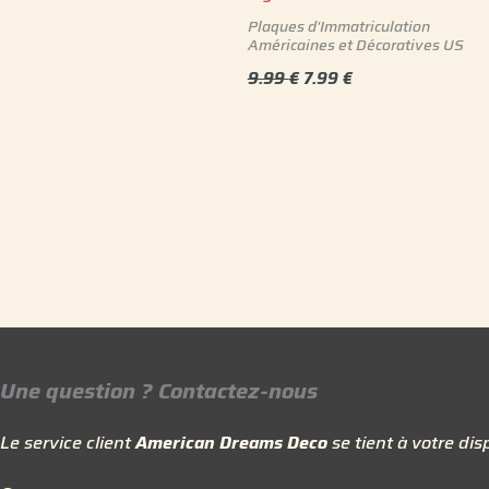
Plaques d'Immatriculation
Américaines et Décoratives US
9.99
€
7.99
€
Une question ? Contactez-nous
Le service client
American Dreams Deco
se tient à votre disp