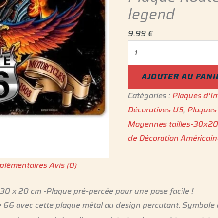
legend
9.99
€
AJOUTER AU PANI
Catégories :
Plaques d'Im
Décoratives US
,
Plaques
Moyennes tailles-30x2
de Décoration Américain
plémentaires
Avis (0)
30 x 20 cm -Plaque pré-percée pour une pose facile !
e 66 avec cette plaque métal au design percutant. Symbole d