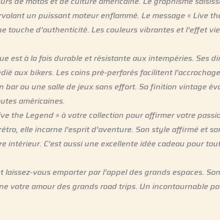
eurs de motos et de culture américaine. Le graphisme saisis
rvolant un puissant moteur enflammé. Le message « Live th
e touche d’authenticité. Les couleurs vibrantes et l’effet vi
ue est à la fois durable et résistante aux intempéries. Ses
ié aux bikers. Les coins pré-perforés facilitent l’accrochag
un bar ou une salle de jeux sans effort. Sa finition vintage
outes américaines.
ive the Legend » à votre collection pour affirmer votre pas
ro, elle incarne l’esprit d’aventure. Son style affirmé et s
re intérieur. C’est aussi une excellente idée cadeau pour to
et laissez-vous emporter par l’appel des grands espaces. Son
ne votre amour des grands road trips. Un incontournable pou