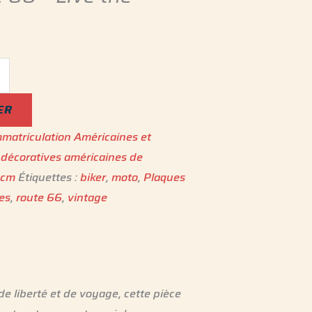
ER
matriculation Américaines et
 décoratives américaines de
0cm
Étiquettes :
biker
,
moto
,
Plaques
es
,
route 66
,
vintage
e liberté et de voyage, cette pièce