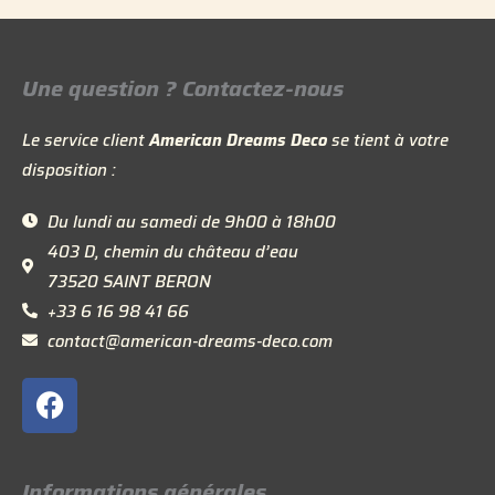
Une question ? Contactez-nous
Le service client
American Dreams Deco
se tient à votre
disposition :
Du lundi au samedi de 9h00 à 18h00
403 D, chemin du château d’eau
73520 SAINT BERON
+33 6 16 98 41 66
contact@american-dreams-deco.com
F
a
c
e
Informations générales