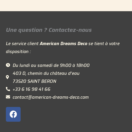
Une question ? Contactez-nous
Le service client
American Dreams Deco
se tient à votre
disposition :
Du lundi au samedi de 9h00 à 18h00
403 D, chemin du château d’eau
73520 SAINT BERON
+33 6 16 98 41 66
contact@american-dreams-deco.com
F
a
c