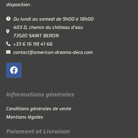
disposition :
Du lundi au samedi de 9h00 à 18h00
403 D, chemin du château d’eau
73520 SAINT BERON
+33 6 16 98 41 66
contact@american-dreams-deco.com
F
a
c
e
Informations générales
b
o
Conditions générales de vente
o
Mentions légales
k
Paiement et Livraison