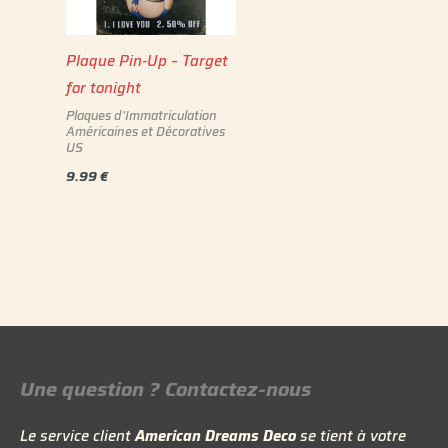
Plaque Pin-Up – Target
for tonight
Plaques d'Immatriculation
Américaines et Décoratives
US
9.99
€
Une question ? Contactez-nous
Le service client
American Dreams Deco
se tient à votre