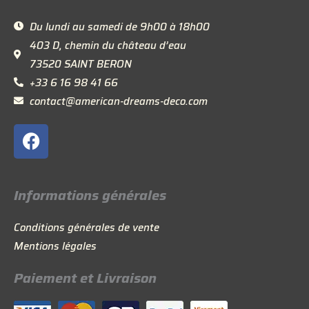
Du lundi au samedi de 9h00 à 18h00
403 D, chemin du château d’eau
73520 SAINT BERON
+33 6 16 98 41 66
contact@american-dreams-deco.com
F
a
c
e
Informations générales
b
o
Conditions générales de vente
o
Mentions légales
k
Paiement et Livraison