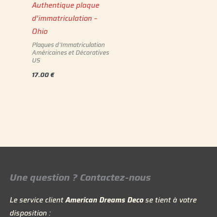
Authentique plaque
d’immatriculation –
Ohio
Plaques d'Immatriculation
Américaines et Décoratives
US
17.00
€
Une question ? Contactez-nous
Le service client
American Dreams Deco
se tient à votre
disposition :