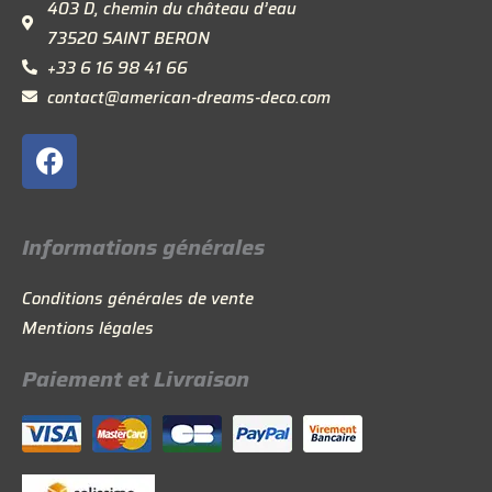
403 D, chemin du château d’eau
73520 SAINT BERON
+33 6 16 98 41 66
contact@american-dreams-deco.com
F
a
c
e
Informations générales
b
o
Conditions générales de vente
o
Mentions légales
k
Paiement et Livraison