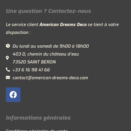
Une question ? Contactez-nous
Le service client
American Dreams Deco
se tient à votre
disposition :
Du lundi au samedi de 9h00 à 18h00
403 D, chemin du château d’eau
73520 SAINT BERON
+33 6 16 98 41 66
contact@american-dreams-deco.com
F
a
c
e
Informations générales
b
o