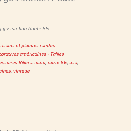
ng gas station Route 66
ricains et plaques rondes
oratives américaines - Tailles
essoires Bikers
,
moto
,
route 66
,
usa
,
aines
,
vintage