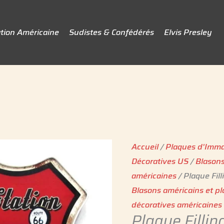
tion Américaine
Sudistes & Confédérés
Elvis Presley
Accueil
/
Plaques d'Imma
Décoratives US
/
Blasons
américaines
/ Plaque Fil
Blasons américains et p
décoratives américaines -
Plaque Fillin