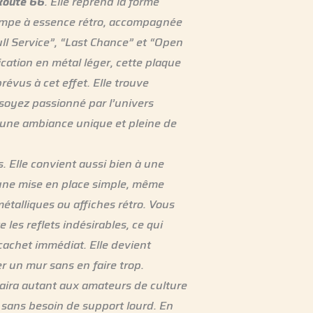
 Route 66
. Elle reprend la forme
pompe à essence rétro, accompagnée
ull Service”, “Last Chance” et “Open
cation en métal léger, cette plaque
révus à cet effet. Elle trouve
soyez passionné par l’univers
 une ambiance unique et pleine de
s. Elle convient aussi bien à une
t une mise en place simple, même
étalliques ou affiches rétro. Vous
 les reflets indésirables, ce qui
cachet immédiat. Elle devient
r un mur sans en faire trop.
plaira autant aux amateurs de culture
, sans besoin de support lourd. En