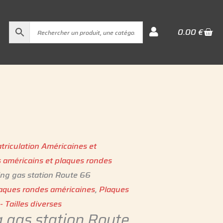
Cart
0.00
€
triculation Américaines et
 américains et plaques rondes
ling gas station Route 66
laques rondes américaines
,
Plaques
 Tailles diverses
g gas station Route