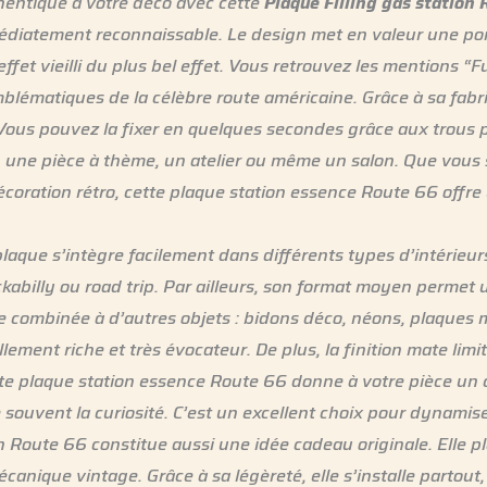
entique à votre déco avec cette
Plaque Filling gas station
médiatement reconnaissable. Le design met en valeur une 
fet vieilli du plus bel effet. Vous retrouvez les mentions “F
blématiques de la célèbre route américaine. Grâce à sa fabri
. Vous pouvez la fixer en quelques secondes grâce aux trous p
 une pièce à thème, un atelier ou même un salon. Que vous 
coration rétro, cette plaque station essence Route 66 offre
plaque s’intègre facilement dans différents types d’intérieur
ockabilly ou road trip. Par ailleurs, son format moyen perme
e combinée à d’autres objets : bidons déco, néons, plaques m
lement riche et très évocateur. De plus, la finition mate limite
tte plaque station essence Route 66 donne à votre pièce un 
 souvent la curiosité. C’est un excellent choix pour dynamise
ion Route 66 constitue aussi une idée cadeau originale. Elle 
anique vintage. Grâce à sa légèreté, elle s’installe partout