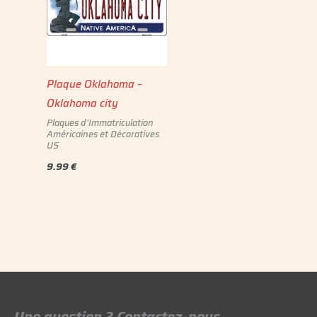
Plaque Oklahoma –
Oklahoma city
Plaques d'Immatriculation
Américaines et Décoratives
US
9.99
€
Une question ? Contactez-nous