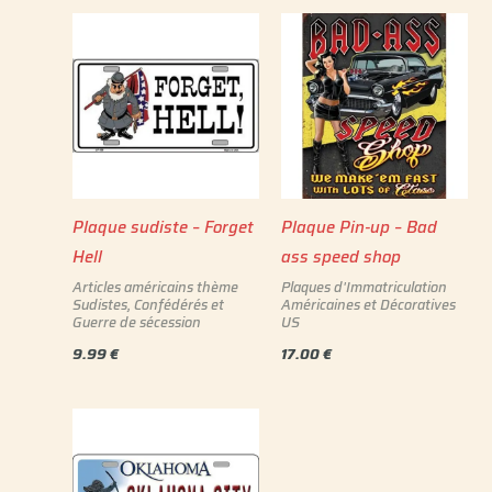
Plaque sudiste – Forget
Plaque Pin-up – Bad
Hell
ass speed shop
Articles américains thème
Plaques d'Immatriculation
Sudistes, Confédérés et
Américaines et Décoratives
Guerre de sécession
US
9.99
€
17.00
€