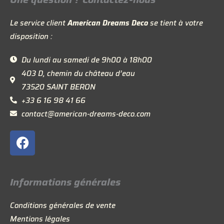
Le service client
American Dreams Deco
se tient à votre
disposition :
Du lundi au samedi de 9h00 à 18h00
403 D, chemin du château d’eau
73520 SAINT BERON
+33 6 16 98 41 66
contact@american-dreams-deco.com
F
a
c
e
Informations générales
b
o
Conditions générales de vente
o
Mentions légales
k