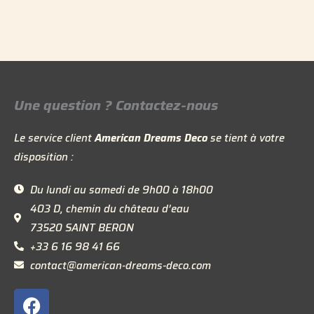
Une question ? Contactez-nous
Le service client
American Dreams Deco
se tient à votre
disposition :
Du lundi au samedi de 9h00 à 18h00
403 D, chemin du château d’eau
73520 SAINT BERON
+33 6 16 98 41 66
contact@american-dreams-deco.com
F