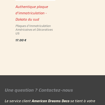
Authentique plaque
d’immatriculation -
Dakota du sud
Plaques d'Immatriculation
Américaines et Décoratives
US
17.00
€
Une question ? Contactez-nous
Le service client
American Dreams Deco
se tient à votre