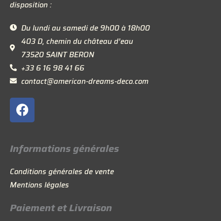
disposition :
Du lundi au samedi de 9h00 à 18h00
403 D, chemin du château d’eau
73520 SAINT BERON
+33 6 16 98 41 66
contact@american-dreams-deco.com
F
a
c
e
Informations générales
b
o
Conditions générales de vente
o
Mentions légales
k
Paiement et Livraison