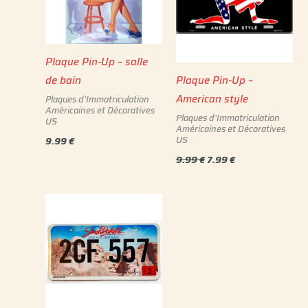
Plaque Pin-Up – salle
de bain
Plaque Pin-Up –
American style
Plaques d'Immatriculation
Américaines et Décoratives
Plaques d'Immatriculation
US
Américaines et Décoratives
US
9.99
€
9.99
€
7.99
€