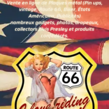
Vente en ligne de Plaques métal (Pin ups,
vintage, Route 66, Biker, États
Américains, Publicités)
nombreux gadgets, photos, drapeaux,
collectors Elvis Presley et produits
confédérés.