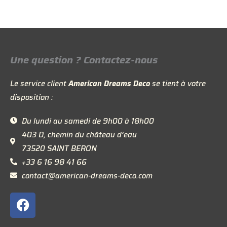
Une question ? Contactez-nous
Le service client
American Dreams Deco
se tient à votre
disposition :
Du lundi au samedi de 9h00 à 18h00
403 D, chemin du château d’eau
73520 SAINT BERON
+33 6 16 98 41 66
contact@american-dreams-deco.com
F
a
c