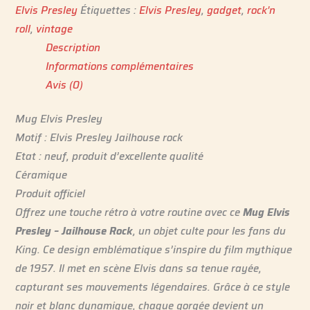
Elvis Presley
Étiquettes :
Elvis Presley
,
gadget
,
rock'n
roll
,
vintage
Description
Informations complémentaires
Avis (0)
Mug Elvis Presley
Motif : Elvis Presley Jailhouse rock
Etat : neuf, produit d’excellente qualité
Céramique
Produit officiel
Offrez une touche rétro à votre routine avec ce
Mug Elvis
Presley – Jailhouse Rock
, un objet culte pour les fans du
King. Ce design emblématique s’inspire du film mythique
de 1957. Il met en scène Elvis dans sa tenue rayée,
capturant ses mouvements légendaires. Grâce à ce style
noir et blanc dynamique, chaque gorgée devient un