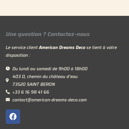
Une question ? Contactez-nous
Le service client
American Dreams Deco
se tient à votre
disposition :
Du lundi au samedi de 9h00 à 18h00
403 D, chemin du château d’eau
73520 SAINT BERON
+33 6 16 98 41 66
contact@american-dreams-deco.com
F
a
c