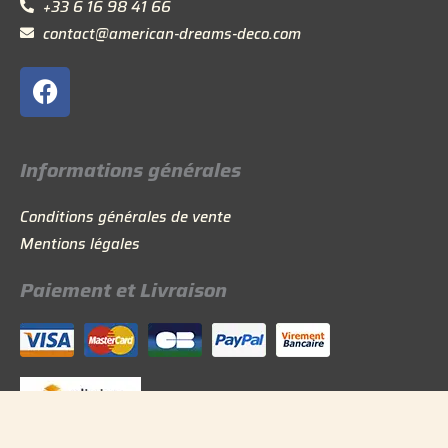
+33 6 16 98 41 66
contact@american-dreams-deco.com
F
a
c
e
Informations générales
b
o
Conditions générales de vente
o
Mentions légales
k
Paiement et Livraison