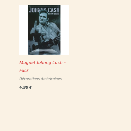
Magnet Johnny Cash –
Fuck
Décorations Américaines
4.99
€