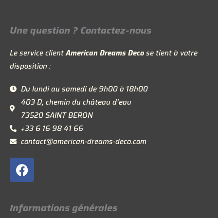
Une question ? Contactez-nous
Le service client
American Dreams Deco
se tient à votre
disposition :
Du lundi au samedi de 9h00 à 18h00
403 D, chemin du château d’eau
73520 SAINT BERON
+33 6 16 98 41 66
contact@american-dreams-deco.com
F
a
c
e
Informations générales
b