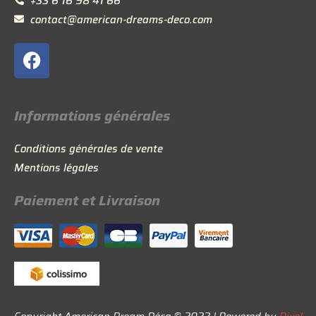
+33 6 16 98 41 66
contact@american-dreams-deco.com
F
a
c
e
Informations générales
b
o
Conditions générales de vente
o
Mentions légales
k
Paiement et Livraison