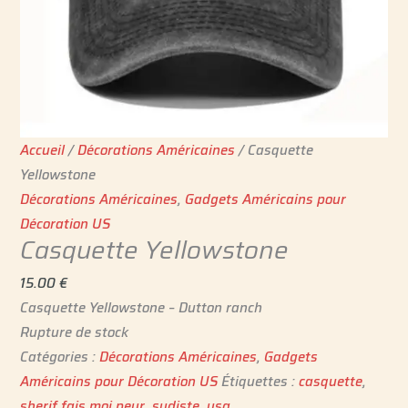
Accueil
/
Décorations Américaines
/ Casquette
Yellowstone
Décorations Américaines
,
Gadgets Américains pour
Décoration US
Casquette Yellowstone
15.00
€
Casquette Yellowstone – Dutton ranch
Rupture de stock
Catégories :
Décorations Américaines
,
Gadgets
Américains pour Décoration US
Étiquettes :
casquette
,
sherif fais moi peur
,
sudiste
,
usa