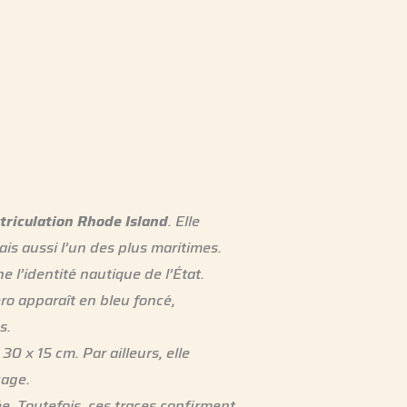
riculation Rhode Island
. Elle
ais aussi l’un des plus maritimes.
e l’identité nautique de l’État.
ro apparaît en bleu foncé,
s.
30 x 15 cm. Par ailleurs, elle
çage.
e. Toutefois, ces traces confirment