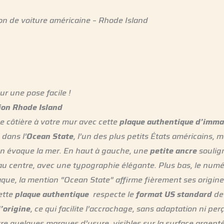
on de voiture américaine – Rhode Island
r une pose facile !
ion Rhode Island
e côtière à votre mur avec cette
plaque authentique d’immat
 dans l’
Ocean State
, l’un des plus petits États américains, m
gn évoque la mer. En haut à gauche, une
petite ancre
soulign
 au centre, avec une typographie élégante. Plus bas, le numé
laque, la mention “Ocean State” affirme fièrement ses origine
cette
plaque authentique
respecte le
format US standard
de 
d’origine
, ce qui facilite l’accrochage, sans adaptation ni per
tre quelques marques d’usure, visibles sur la surface argenté