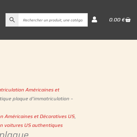
Cart
0.00
€
triculation Américaines et
ique plaque d’immatriculation –
on Américaines et Décoratives US
,
on voitures US authentiques
 plaque