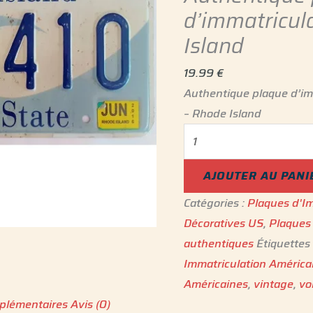
d’immatricul
Island
19.99
€
Authentique plaque d’im
– Rhode Island
AJOUTER AU PANI
Catégories :
Plaques d'Im
Décoratives US
,
Plaques 
authentiques
Étiquettes
Immatriculation Américai
Américaines
,
vintage
,
vo
plémentaires
Avis (0)