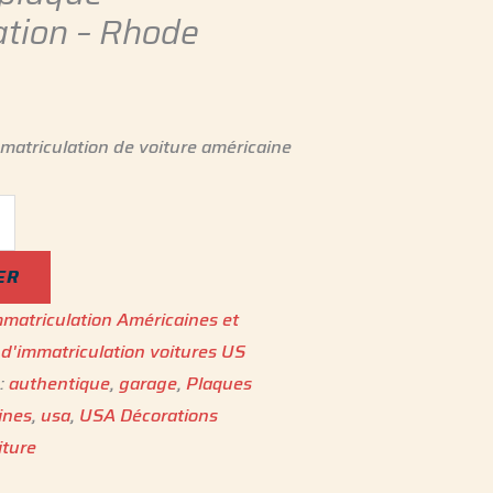
ation – Rhode
matriculation de voiture américaine
ER
matriculation Américaines et
d'immatriculation voitures US
 :
authentique
,
garage
,
Plaques
ne‎s
,
usa
,
USA Décorations
iture