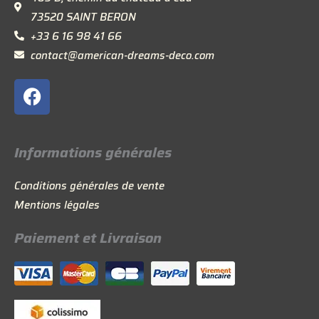
73520 SAINT BERON
+33 6 16 98 41 66
contact@american-dreams-deco.com
F
a
c
e
Informations générales
b
o
Conditions générales de vente
o
Mentions légales
k
Paiement et Livraison