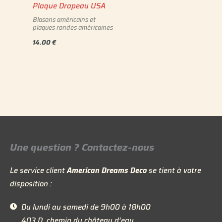
Plaque Drapeau USA
Blasons américains et
plaques rondes américaines
14.00
€
Une question ? Contactez-nous
Le service client
American Dreams Deco
se tient à votre
disposition :
Du lundi au samedi de 9h00 à 18h00
403 D, chemin du château d’eau