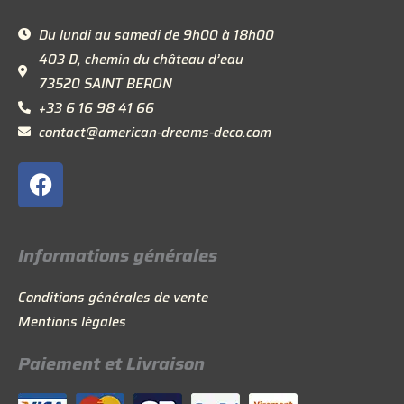
Du lundi au samedi de 9h00 à 18h00
403 D, chemin du château d’eau
73520 SAINT BERON
+33 6 16 98 41 66
contact@american-dreams-deco.com
F
a
c
e
Informations générales
b
o
Conditions générales de vente
o
Mentions légales
k
Paiement et Livraison